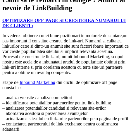
Cauti sa te remarci in Google ? Atunci ai
nevoie de LinkBuilding
OPTIMIZARE OFF-PAGE SI CRESTEREA NUMARULUI
DE CLIENTI :
In vederea obtinerea unei bune pozitionari in motorele de cautare,un
pas important il constitue crearea de link-uri. Numarul si calitatea
linkurilor catre si dintr-un anumit site sunt factori foarte importanti ce
vor creste popularitatea siteului si implicit relevanta acestuia.
Procesul de constructie link-uri, numit Inbound Marketing, scopul
nostru este acela de a inbunatatii gradul de popularitate obtinut prin
link-uri interne si prin corelarea acestora cu terte site-uri partenere
pentru a obtine un avantaj competitiv.
Etape de
Inbound Marketing
din cliclul de optimizare off-page
consta in :
– analiza website / analiza competitori
– identificarea potentialilor partenerilor pentru link building
– analizarea potentialilor candidati si relevanta site-urilor
– abordarea acestora si prezentarea avantajelor
– actualizarea site-ului cu link-urile partenerilor pe o pagina de profil
– contactarea partenerului de link exchange pentru confirmarea
adaugarii