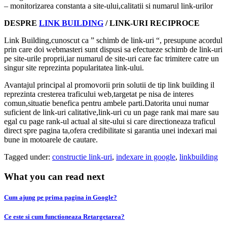
– monitorizarea constanta a site-ului,calitatii si numarul link-urilor
DESPRE
LINK BUILDING
/ LINK-URI RECIPROCE
Link Building,cunoscut ca ” schimb de link-uri “, presupune acordul
prin care doi webmasteri sunt dispusi sa efectueze schimb de link-uri
pe site-urile proprii,iar numarul de site-uri care fac trimitere catre un
singur site reprezinta popularitatea link-ului.
Avantajul principal al promovorii prin solutii de tip link building il
reprezinta cresterea traficului web,targetat pe nisa de interes
comun,situatie benefica pentru ambele parti.Datorita unui numar
suficient de link-uri calitative,link-uri cu un page rank mai mare sau
egal cu page rank-ul actual al site-ului si care directioneaza traficul
direct spre pagina ta,ofera credibilitate si garantia unei indexari mai
bune in motoarele de cautare.
Tagged under:
constructie link-uri
,
indexare in google
,
linkbuilding
What you can read next
Cum ajung pe prima pagina in Google?
Ce este si cum functioneaza Retargetarea?